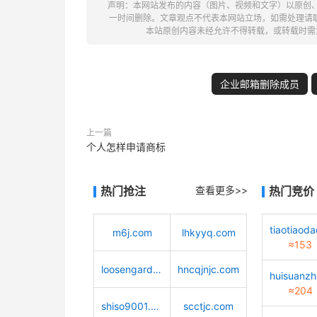
声明：本网站发布的内容（图片、视频和文字）以原创
一时间删除。文章观点不代表本网站立场，如需处理请联系客服。电
本站原创内容未经允许不得转载，或转载时需
企业邮箱删除成员
上一篇
个人怎样申请商标
热门抢注
查看更多>>
热门竞价
m6j.com
lhkyyq.com
≈153
loosengarden.com
hncqjnjc.com
≈204
shiso9001.com
scctjc.com