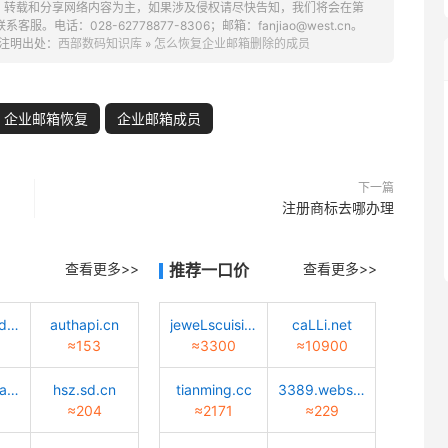
、转载和分享网络内容为主，如果涉及侵权请尽快告知，我们将会在第
话：028-62778877-8306；邮箱：fanjiao@west.cn。
注明出处：
西部数码知识库
»
怎么恢复企业邮箱删除的成员
企业邮箱恢复
企业邮箱成员
下一篇
注册商标去哪办理
查看更多>>
推荐一口价
查看更多>>
tiaotiaodadao.com
authapi.cn
jeweLscuisine.com
caLLi.net
≈153
≈3300
≈10900
huisuanzhang.sd.cn
hsz.sd.cn
tianming.cc
3389.website
≈204
≈2171
≈229