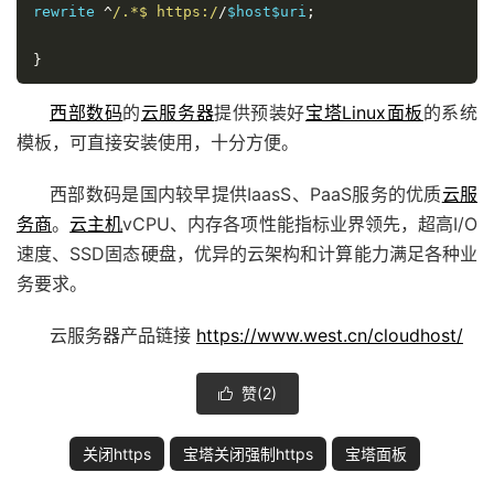
rewrite 
^
/.*$ https:/
/
$host$uri
;
}
西部数码
的
云服务器
提供预装好
宝塔Linux面板
的系统
模板，可直接安装使用，十分方便。
西部数码是国内较早提供IaasS、PaaS服务的优质
云服
务商
。
云主机
vCPU、内存各项性能指标业界领先，超高I/O
速度、SSD固态硬盘，优异的云架构和计算能力满足各种业
务要求。
云服务器产品链接
https://www.west.cn/cloudhost/
赞(
2
)

关闭https
宝塔关闭强制https
宝塔面板