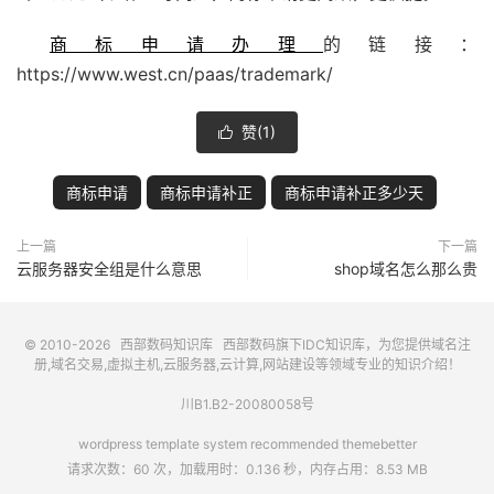
商标申请办理
的链接：
https://www.west.cn/paas/trademark/
赞(
1
)

商标申请
商标申请补正
商标申请补正多少天
上一篇
下一篇
云服务器安全组是什么意思
shop域名怎么那么贵
© 2010-2026
西部数码知识库
西部数码
旗下IDC知识库，为您提供域名注
册,域名交易,虚拟主机,云服务器,云计算,网站建设等领域专业的知识介绍！
川B1.B2-20080058号
wordpress template system recommended
themebetter
请求次数：60 次，加载用时：0.136 秒，内存占用：8.53 MB