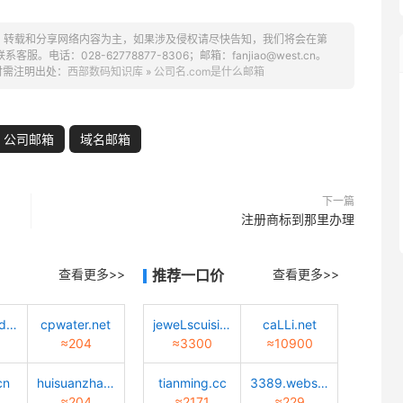
、转载和分享网络内容为主，如果涉及侵权请尽快告知，我们将会在第
话：028-62778877-8306；邮箱：fanjiao@west.cn。
时需注明出处：
西部数码知识库
»
公司名.com是什么邮箱
公司邮箱
域名邮箱
下一篇
注册商标到那里办理
查看更多>>
推荐一口价
查看更多>>
tiaotiaodadao.com
cpwater.net
jeweLscuisine.com
caLLi.net
≈204
≈3300
≈10900
cn
huisuanzhang.sd.cn
tianming.cc
3389.website
≈204
≈2171
≈229