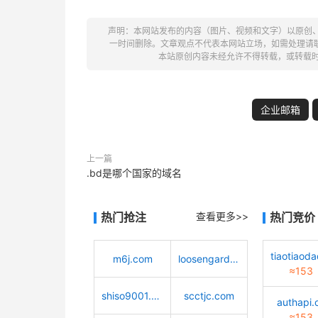
声明：本网站发布的内容（图片、视频和文字）以原创
一时间删除。文章观点不代表本网站立场，如需处理请联系客服。电
本站原创内容未经允许不得转载，或转载
企业邮箱
上一篇
.bd是哪个国家的域名
热门抢注
查看更多>>
热门竞价
m6j.com
loosengarden.com
≈153
shiso9001.com
scctjc.com
authapi.
≈153