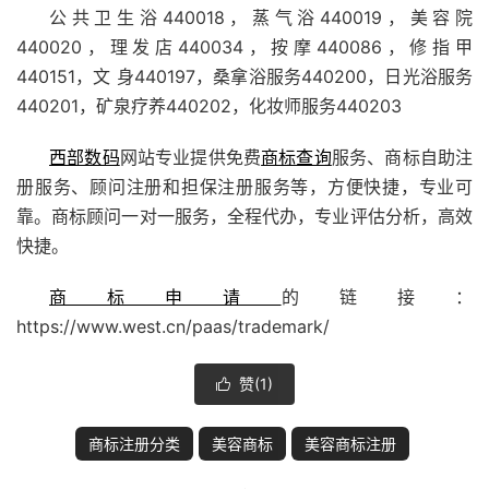
公共卫生浴440018，蒸气浴440019，美容院
440020，理发店440034，按摩440086，修指甲
440151，文 身440197，桑拿浴服务440200，日光浴服务
440201，矿泉疗养440202，化妆师服务440203
西部数码
网站专业提供免费
商标查询
服务、商标自助注
册服务、顾问注册和担保注册服务等，方便快捷，专业可
靠。商标顾问一对一服务，全程代办，专业评估分析，高效
快捷。
商标申请
的链接：
https://www.west.cn/paas/trademark/
赞(
1
)

商标注册分类
美容商标
美容商标注册