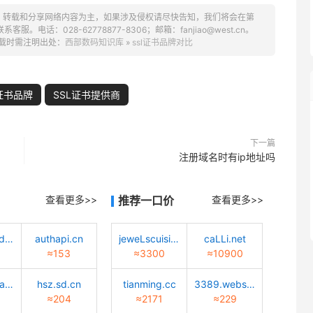
、转载和分享网络内容为主，如果涉及侵权请尽快告知，我们将会在第
话：028-62778877-8306；邮箱：fanjiao@west.cn。
载时需注明出处：
西部数码知识库
»
ssl证书品牌对比
L证书品牌
SSL证书提供商
下一篇
注册域名时有ip地址吗
查看更多>>
推荐一口价
查看更多>>
tiaotiaodadao.com
authapi.cn
jeweLscuisine.com
caLLi.net
≈153
≈3300
≈10900
huisuanzhang.sd.cn
hsz.sd.cn
tianming.cc
3389.website
≈204
≈2171
≈229