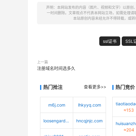
声明：本网站发布的内容（图片、视频和文字）以原创
一时间删除。文章观点不代表本网站立场，如需处理请联系客服。电
本站原创内容未经允许不得转载，或转
ssl证书
SS
上一篇
注册域名时间选多久
热门抢注
查看更多>>
热门竞价
m6j.com
lhkyyq.com
≈153
loosengarden.com
hncqjnjc.com
≈204