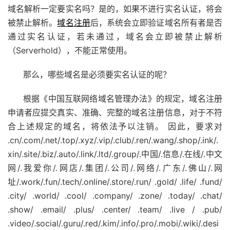
域名解析一定要实名吗？是的，如果不进行实名认证，将会
被禁止解析。
域名注册
后，系统会立即验证域名所有者是否
通过实名认证，若未通过，域名会立即被禁止解析
（Serverhold），不能正常使用。
那么，哪些域名是必须要实名认证的呢？
根据《中国互联网络域名管理办法》的规定，域名注册
申请者应提交真实、准确、完整的域名注册信息，对于不符
合上述规定的域名，将依法予以注销。 因此，要求对
.cn/.com/.net/.top/.xyz/.vip/.club/.ren/.wang/.shop/.ink/.
xin/.site/.biz/.auto/.link/.ltd/.group/.中国/.信息/.在线/.中文
网/.我爱你/.网店/.集团/.公司/.网络/.广东/.佛山/.网
址/.work/.fun/.tech/.online/.store/.run/ .gold/ .life/ .fund/
.city/ .world/ .cool/ .company/ .zone/ .today/ .chat/
.show/ .email/ .plus/ .center/ .team/ .live / .pub/
.video/.social/.guru/.red/.kim/.info/.pro/.mobi/.wiki/.desi