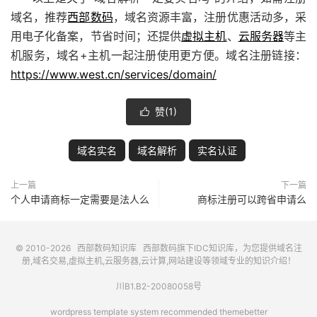
域名，推荐
西部数码
，域名资源丰富，注册优惠活动多，采
用电子化备案，节省时间；还提供
虚拟主机
、
云服务器
等主
机服务，域名+主机一起注册使用更方便。域名注册链接：
https://www.west.cn/services/domain/
赞(
1
)

域名实名
域名解析
实名认证
上一篇
下一篇
个人申请商标一定需要是法人么
商标注册可以跨省申请么
© 2010-2026
西部数码知识库
西部数码
旗下IDC知识库，为您提供域名注
册,域名交易,虚拟主机,云服务器,云计算,网站建设等领域专业的知识介绍！
川B1.B2-20080058号
wordpress template system recommended
themebetter