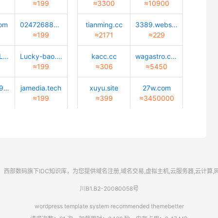
≈199
≈3300
≈10900
com
02472688888.com
tianming.cc
3389.website
≈199
≈2171
≈229
caiyun-cuLture.com
Lucky-bao.top
kacc.cc
wagastro.com
≈199
≈306
≈5450
goLden1999.com
jamedia.tech
xuyu.site
27w.com
≈199
≈399
≈3450000
西部数码
旗下IDC知识库，为您提供域名注册,域名交易,虚拟主机,云服务器,云计算
川B1.B2-20080058号
wordpress template system recommended
themebetter