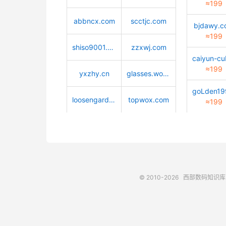
≈199
abbncx.com
scctjc.com
bjdawy.
≈199
shiso9001.com
zzxwj.com
≈199
yxzhy.cn
glasses.world
loosengarden.com
topwox.com
≈199
© 2010-2026
西部数码知识库