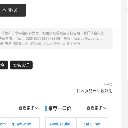
赞(
3
)

、转载和分享网络内容为主，如果涉及侵权请尽快告知，我们将会在第
话：028-62778877-8306；邮箱：fanjiao@west.cn。
载时需注明出处：
西部数码知识库
»
域名一定要实名吗
实名
实名认证
下一篇
什么服务器比较好用
查看更多>>
推荐一口价
查看更多>>
com
quantwind.com
jeweLscuisine.com
caLLi.net