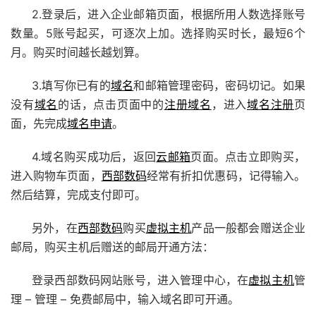
2.登录后，进入企业邮箱页面，根据所用人数选择账号
数量。5账号起买，可逐次上加。选择购买时长，最短6个
月。购买时间越长越划算。
3.填写你已有的
域名
和邮箱管理密码，密码切记。如果
没有
域名
的话，点击页面中的
注册域名
，进入
域名注册
页
面，先完成
域名申请
。
4.域名购买成功后，返回
云邮箱
页面。点击立即购买，
进入购物车页面，
西部数码
经常有折扣优惠码，记得输入。
然后结算，完成支付即可。
另外，在
西部数码
购买
虚拟主机
产品一般都会赠送企业
邮局，购买主机后赠送的邮局开通方法：
登录西部数码网站账号，进入管理中心，在
虚拟主机
管
理 – 管理 – 免费邮局中，输入域名即可开通。