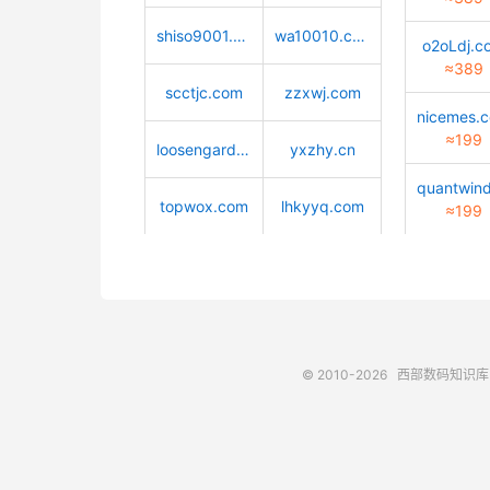
shiso9001.com
wa10010.com
o2oLdj.c
≈389
scctjc.com
zzxwj.com
nicemes.
≈199
loosengarden.com
yxzhy.cn
topwox.com
lhkyyq.com
≈199
© 2010-2026
西部数码知识库