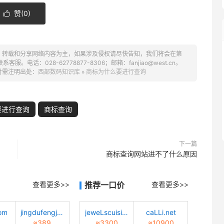
赞(
0
)

、转载和分享网络内容为主，如果涉及侵权请尽快告知，我们将会在第
话：028-62778877-8306；邮箱：fanjiao@west.cn。
时需注明出处：
西部数码知识库
»
商标为什么要进行查询
要进行查询
商标查询
下一篇
商标查询网站进不了什么原因
查看更多>>
推荐一口价
查看更多>>
om
jingdufengjing.com
jeweLscuisine.com
caLLi.net
≈389
≈3300
≈10900