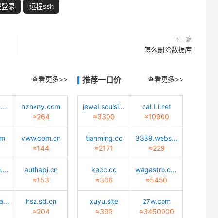
程登录
远程ssh
下一篇
怎么删除数据库
查看更多>>
推荐一口价
查看更多>>
zhuangxiu9.com
hzhkny.com
jeweLscuisine.com
caLLi.net
≈264
≈3300
≈10900
om
vww.com.cn
tianming.cc
3389.website
≈144
≈2171
≈229
dywdance.com
authapi.cn
kacc.cc
wagastro.com
≈153
≈306
≈5450
huisuanzhang.sd.cn
hsz.sd.cn
xuyu.site
27w.com
≈204
≈399
≈3450000