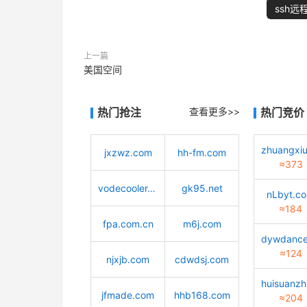
ssh远
上一篇
美国空间
热门抢注
查看更多>>
热门竞价
jxzwz.com
hh-fm.com
≈373
vodecooler.cn
gk95.net
nLbyt.c
≈184
fpa.com.cn
m6j.com
≈124
njxjb.com
cdwdsj.com
jfmade.com
hhb168.com
≈204