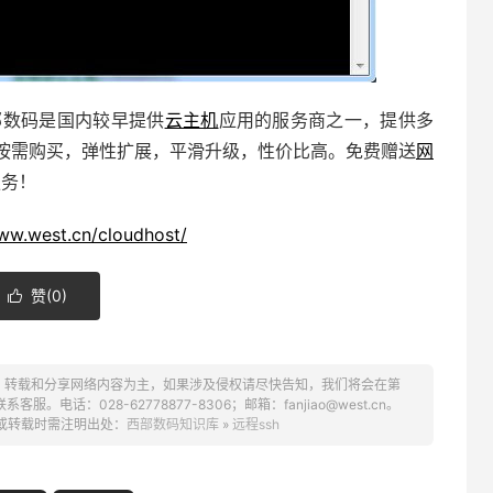
西部数码是国内较早提供
云主机
应用的服务商之一，提供多
按需购买，弹性扩展，平滑升级，性价比高。免费赠送
网
服务！
www.west.cn/cloudhost/
赞(
0
)

、转载和分享网络内容为主，如果涉及侵权请尽快告知，我们将会在第
话：028-62778877-8306；邮箱：fanjiao@west.cn。
或转载时需注明出处：
西部数码知识库
»
远程ssh