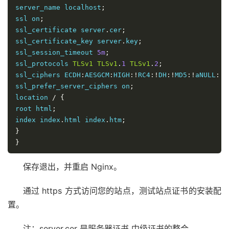
server_name localhost
;
ssl on
;
ssl_certificate server
.
cer
;
ssl_certificate_key server
.
key
;
ssl_session_timeout 
5m
;
ssl_protocols 
TLSv1
TLSv1
.
1
TLSv1
.
2
;
ssl_ciphers ECDH
:
AESGCM
:
HIGH
:!
RC4
:!
DH
:!
MD5
:!
aNULL
:!
e
ssl_prefer_server_ciphers on
;
location 
/
{
root html
;
index index
.
html index
.
htm
;
}
}
保存退出，并重启 Nginx。
通过 https 方式访问您的站点，测试站点证书的安装配
置。
注：server.cer 是服务器证书 中级证书的整合