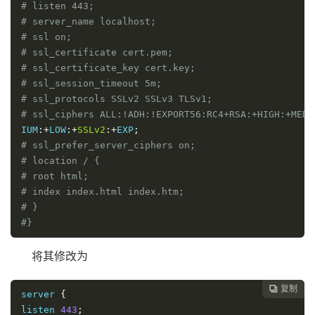
# listen 443;
# server_name localhost;
# ssl on;
# ssl_certificate cert.pem;
# ssl_certificate_key cert.key;
# ssl_session_timeout 5m;
# ssl_protocols SSLv2 SSLv3 TLSv1;
# ssl_ciphers ALL:!ADH:!EXPORT56:RC4+RSA:+HIGH:+MED
IUM
:+
LOW
:+
SSLv2
:+
EXP
;
# ssl_prefer_server_ciphers on;
# location / {
# root html;
# index index.html index.htm;
# }
#}
将其修改为
复制

server 
{
listen 
443
;