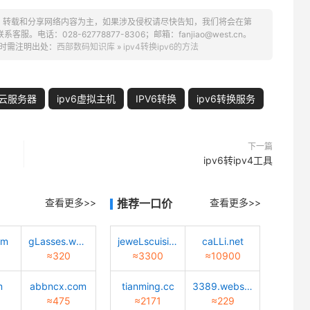
、转载和分享网络内容为主，如果涉及侵权请尽快告知，我们将会在第
话：028-62778877-8306；邮箱：fanjiao@west.cn。
时需注明出处：
西部数码知识库
»
ipv4转换ipv6的方法
6云服务器
ipv6虚拟主机
IPV6转换
ipv6转换服务
下一篇
ipv6转ipv4工具
查看更多>>
推荐一口价
查看更多>>
om
gLasses.worLd
jeweLscuisine.com
caLLi.net
≈320
≈3300
≈10900
m
abbncx.com
tianming.cc
3389.website
≈475
≈2171
≈229