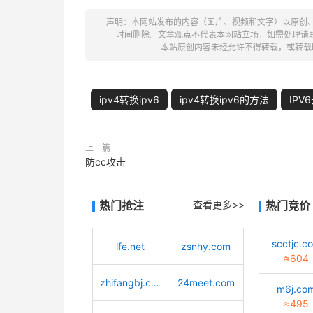
声明：本网站发布的内容（图片、视频和文字）以原创
一时间删除。文章观点不代表本网站立场，如需处理请联系客服。电
本站原创内容未经允许不得转载，或转载
ipv4转换ipv6
ipv4转换ipv6的方法
IPV
上一篇
防cc攻击
热门抢注
查看更多>>
热门竞价
scctjc.c
lfe.net
zsnhy.com
≈604
zhifangbj.com
24meet.com
m6j.co
≈495