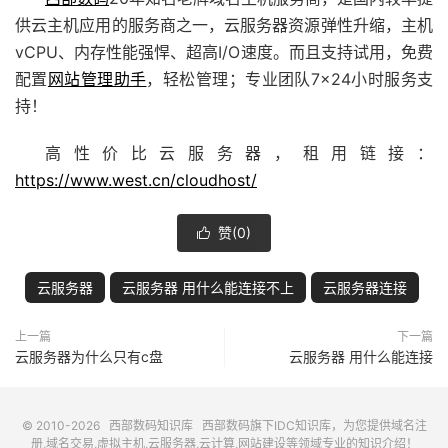
供
云主机
应用的服务商之一，云服务器资源弹性升缩，主机
vCPU、内存性能强悍、超高I/O速度。而且支持试用，免费
配置
网站管理助手
，轻松管理；专业团队7×24小时服务支
持！
高性价比云服务器，租用链接：
https://www.west.cn/cloudhost/
赞(
0
)

云服务器
云服务器 用什么能连接不上
云服务器连接
上一篇
下一篇
云服务器为什么只有c盘
云服务器 用什么能连接
© 2010-2026
西部数码知识库
西部数码
旗下IDC知识库，为您提供域名注
册,域名交易,虚拟主机,云服务器,云计算,网站建设等领域专业的知识介绍！