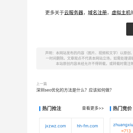
更多关于
云服务器
，
域名注册
，
虚拟主机
声明：本网站发布的内容（图片、视频和文字）以原创
一时间删除。文章观点不代表本网站立场，如需处理请联系客服。电
本站原创内容未经允许不得转载，或转载时需注
上一篇
深圳seo优化的方法是什么？应该如何做？
热门抢注
查看更多>>
热门竞价
jxzwz.com
hh-fm.com
≈713