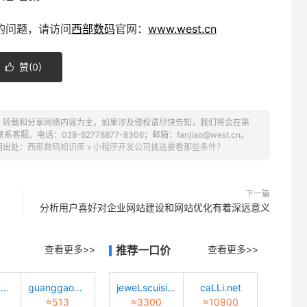
的问题，请访问
西部数码
官网：
www.west.cn
赞(
0
)

、转载和分享网络内容为主，如果涉及侵权请尽快告知，我们将会在第
话：028-62778877-8306；邮箱：fanjiao@west.cn。
明出处：
西部数码知识库
»
小程序开发公司挑选要看那些条件？
下一篇
分析用户喜好对企业网站建设和网站优化有着深远意义
查看更多>>
推荐一口价
查看更多>>
zhuangxiu9.com
guanggao6.com
jeweLscuisine.com
caLLi.net
≈513
≈3300
≈10900