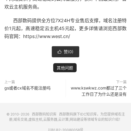
欢云主机服务商。
西部数码提供全方位7X24H专业售后支撑，域名注册特
价1元起，高速稳定云主机45元起，更多详情请浏览西部数
码官网：https://www.west.cn/
赞(
0
)

其他问题
上一篇
下一篇
gs或者cx域名不能注册吗
www.kswkwz.com都过了三个
工作日了为什么还是没有
© 2010-2026
西部数码知识库
西部数码
旗下IDC知识库，为您提供域名注
册,域名交易,虚拟主机,云服务器,云计算,网站建设等领域专业的知识介绍！
川B1.B2-20080058号