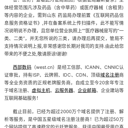
体经营范围凡涉及药品（含中草药）或医疗器械（含租赁)
等内容的企业，需到山东 药监局办理前置《互联网药品信
息服务资格证书》,并在备案系统上传扫描件，此不能写情
况说明说不办理，且您单位营业执照上“”医疗器械是写的“一
类、二类”，并无您所说的三类，请办理后再提交，管局不
支持情况说明上报,非常感谢您长期对我司的支持.由此给您
带来的不便之处,敬请原谅!谢谢!
西部数码
（west.cn）是经工信部、ICANN、CNNIC认
证审批，持有ISP、云牌照、IDC、CDN、顶级
域名注册
商
等全业务资质的正规老牌服务商，自成立至今20余年专注
于域名注册、
虚拟主机
、
云服务器
、
企业邮箱
、企业建站等
互联网基础服务！
截止目前，已经为超过2000万个域名提供了注册、解
析等服务，是中国五星级域名注册注册商！已为超过50万
个网站提供了高速稳定的云托管服务，获评中国最受用户喜