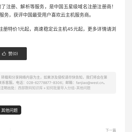
提供了注册、解析等服务，是中国五星级域名注册注册商！
管服务，获评中国最受用户喜欢云主机服务商。
注册特价1元起，高速稳定云主机45元起，更多详情请浏
赞(
0
)

、转载和分享网络内容为主，如果涉及侵权请尽快告知，我们将会在第
话：028-62778877-8306；邮箱：fanjiao@west.cn。
需注明出处：
西部数码知识库
»
如何批量导入分组-其他问题
其他问题
下一篇