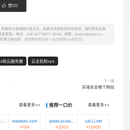
赞(
0
)

、转载和分享网络内容为主，如果涉及侵权请尽快告知，我们将会在第
话：028-62778877-8306；邮箱：fanjiao@west.cn。
时需注明出处：
西部数码知识库
»
云主机和vps的区别
ps和云服务器
云主机和vps
下一篇
买域名去哪个网站
查看更多>>
推荐一口价
查看更多>>
quantwind.com
maisedu.com
jeweLscuisine.com
caLLi.net
≈199
≈3300
≈10900