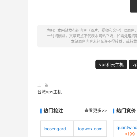
声明：本网站发布的内容（图片、视频和文字）以原创
一时间删除。文章观点不代表本网站立场，如需处理请联系客服。电
本站原创内容未经允许不得转载，或转载
vps和云主机
v
上一篇
台湾vps主机
热门抢注
查看更多>>
热门竞价
loosengarden.com
topwox.com
≈199