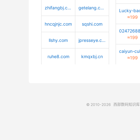
zhifangbj.com
getelang.com
≈199
hncqjnjc.com
sqshi.com
≈199
llshy.com
jpresseye.com
ruhe8.com
kmqxbj.cn
≈199
© 2010-2026
西部数码知识库