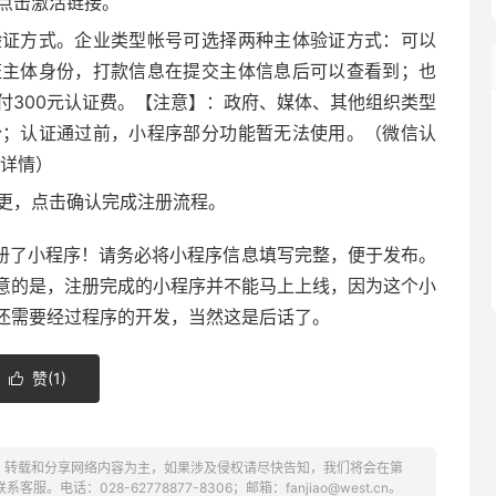
点击激活链接。
验证方式。企业类型帐号可选择两种主体验证方式：可以
证主体身份，打款信息在提交主体信息后可以查看到；也
付300元认证费。【注意】：政府、媒体、其他组织类型
份；认证通过前，小程序部分功能暂无法使用。（微信认
证详情）
更，点击确认完成注册流程。
册了小程序！请务必将小程序信息填写完整，便于发布。
意的是，注册完成的小程序并不能马上上线，因为这个小
还需要经过程序的开发，当然这是后话了。
赞(
1
)

、转载和分享网络内容为主，如果涉及侵权请尽快告知，我们将会在第
话：028-62778877-8306；邮箱：fanjiao@west.cn。