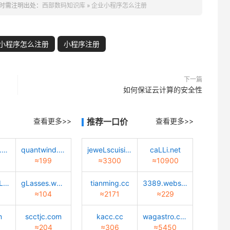
时需注明出处：
西部数码知识库
»
企业小程序怎么注册
小程序怎么注册
小程序注册
下一篇
如何保证云计算的安全性
查看更多>>
推荐一口价
查看更多>>
meibiaosz.com
quantwind.com
jeweLscuisine.com
caLLi.net
≈199
≈3300
≈10900
caiyun-cuLture.com
gLasses.worLd
tianming.cc
3389.website
≈104
≈2171
≈229
m
scctjc.com
kacc.cc
wagastro.com
≈204
≈306
≈5450