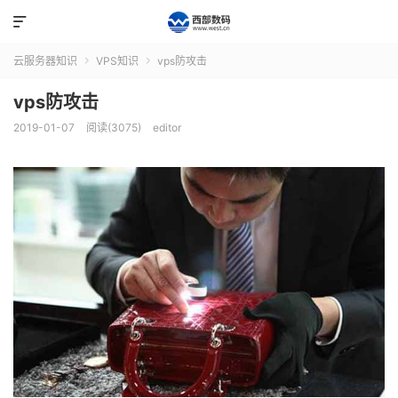

云服务器知识
VPS知识
vps防攻击


vps防攻击
2019-01-07
阅读(3075)
editor