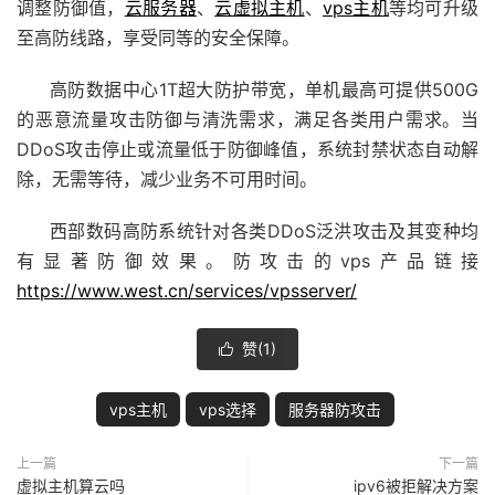
调整防御值，
云服务器
、
云虚拟主机
、
vps主机
等均可升级
至高防线路，享受同等的安全保障。
高防数据中心1T超大防护带宽，单机最高可提供500G
的恶意流量攻击防御与清洗需求，满足各类用户需求。当
DDoS攻击停止或流量低于防御峰值，系统封禁状态自动解
除，无需等待，减少业务不可用时间。
西部数码高防系统针对各类DDoS泛洪攻击及其变种均
有显著防御效果。防攻击的vps产品链接
https://www.west.cn/services/vpsserver/
赞(
1
)

vps主机
vps选择
服务器防攻击
上一篇
下一篇
虚拟主机算云吗
ipv6被拒解决方案