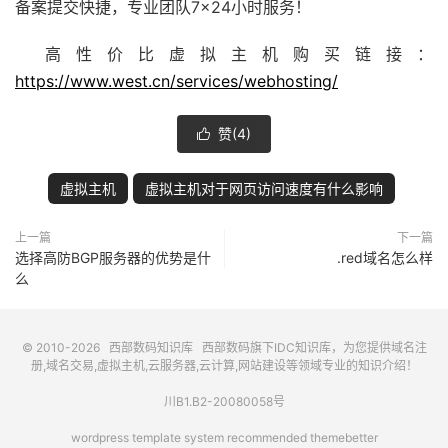
备案提交快捷，专业团队7×24小时服务！
高性价比虚拟主机购买链接：
https://www.west.cn/services/webhosting/
赞(
4
)

虚拟主机
虚拟主机对于网页访问速度有什么影响
上一篇
下一篇
选择高防BGP服务器的优势是什
.red域名怎么样
么
© 2010-2026
西部数码知识库
西部数码
旗下IDC知识库，为您提供域名注
册,域名交易,虚拟主机,云服务器,云计算,网站建设等领域专业的知识介绍！
川B1.B2-20080058号
wordpress template system recommended
themebetter