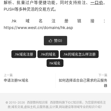
解析、批量过户等便捷功能，同时支持抢注、
一口价
、
PUSH等多种灵活的交易方式。
.hk域名注册链接：
https://www.west.cn/
domains/hk.asp
赞(
0
)

.hk域名注册
.hk的域名
.hk的域名怎么样注册
hk域名
上一篇
下一篇
申请注册hk域名
如何选择适合自己需求的云服务
器
© 2010-2026
西部数码知识库
西部数码
旗下IDC知识库，为您提供域名注
册,域名交易,虚拟主机,云服务器,云计算,网站建设等领域专业的知识介绍！