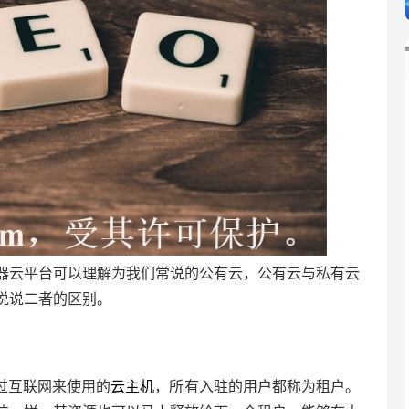
器云平台可以理解为我们常说的公有云，公有云与私有云
说说二者的区别。
过互联网来使用的
云主机
，所有入驻的用户都称为租户。