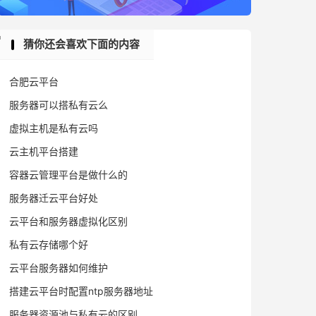
猜你还会喜欢下面的内容
合肥云平台
服务器可以搭私有云么
虚拟主机是私有云吗
云主机平台搭建
容器云管理平台是做什么的
服务器迁云平台好处
云平台和服务器虚拟化区别
私有云存储哪个好
云平台服务器如何维护
搭建云平台时配置ntp服务器地址
服务器资源池与私有云的区别