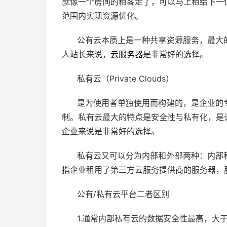
就像一个房间的租客走了，可以马上租给下一
范围内实现资源优化。
公有云本质上是一种共享资源服务，最大
人站长来说，
云服务器
是非常好的选择。
私有云（Private Clouds）
是为使用者单独使用而构建的，是企业的
制。私有云最大的特点是安全性与私有化，是
企业来说是非常好的选择。
私有云又可以分为内部和外部两种：内部
指企业租用了第三方云服务提供商的服务器，
公有/私有云平台二者区别
1.通常内部私有云的数据安全性最高，大