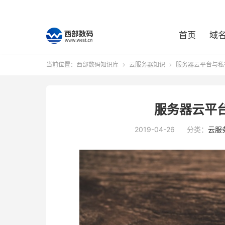
首页
域
当前位置：
西部数码知识库
云服务器知识
服务器云平台与私


服务器云平
2019-04-26
分类：
云服