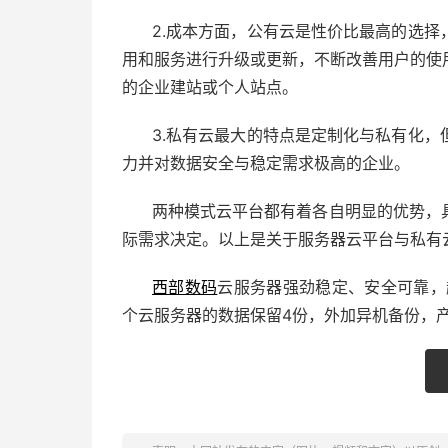
2.成本方面，公有云是性价比最高的选
用和服务进行升级或更新，不断改善用户的使
的企业建站或个人站点。
3.私有云最大的特点是定制化与私有化
力并对数据安全与稳定需求极高的企业。
两种模式云平台都有着各自明显的优势，
际需求决定。以上是关于服务器云平台与私有
西部数码
云服务器强劲稳定、安全可靠，
个云服务器的数据保留4份，外加异机备份，