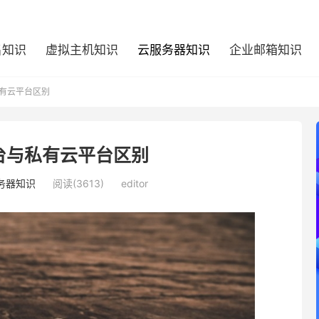
名知识
虚拟主机知识
云服务器知识
企业邮箱知识
有云平台区别
台与私有云平台区别
务器知识
阅读(3613)
editor