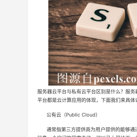
服务器云平台与私有云平台区别是什么？服务
平台都是云计算应用的体现，下面我们来具体
公有云（Public Cloud）
通常指第三方提供商为用户提供的能够通