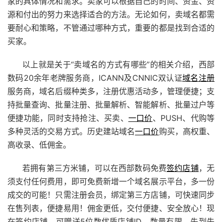
家的具体情况和需求。卖家可以根据自己的时间、资金、资
源和付出的努力来选择适合的方法。无论如何，卖域名都需
要耐心和策略，不管通过哪种方式，重要的都是找到合适的
买家。
以上就是关于“卖域名的方式有哪些”的相关介绍，
西部
数码
20余年老牌服务商，ICANN及CNNIC双认证
域名注册
服务商，域名后缀种类多，注册优惠活动多，管理便捷；支
持批量查询、批量注册、批量解析、智能解析、批量过户等
便捷功能，同时支持抢注、买卖、
一口价
、PUSH、代购等
多种灵活的交易方式。历史
建站
域名
一口价
购买，高权重、
高收录、低佣金。
若拥有第三方米铺，可以在西部数码免费
签约店铺
，无
须支付任何费用，即可免费新增一个域名展示平台，多一份
成交的可能！只需注册会员，绑定第三方店铺，可快速同步
在售列表，便捷易用！佣金更低，交付便捷、安全放心！现
在签约店铺，可赠送5位数优质店铺ID，数量有限，先到先