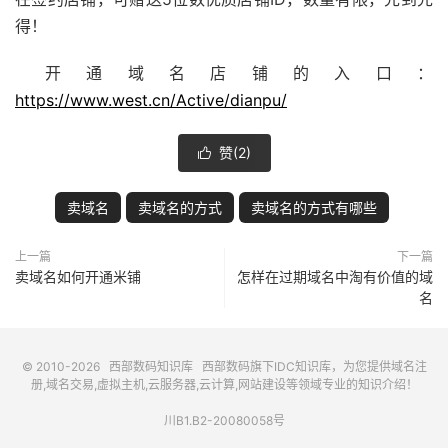
得！
开通域名店铺的入口：
https://www.west.cn/Active/dianpu/
赞(
2
)

卖域名
卖域名的方式
卖域名的方式有哪些
上一篇
下一篇
卖域名如何开通米铺
怎样在过期域名中淘有价值的域
名
© 2010-2026
西部数码知识库
西部数码
旗下IDC知识库，为您提供域名注
册,域名交易,虚拟主机,云服务器,云计算,网站建设等领域专业的知识介绍！
川B1.B2-20080058号