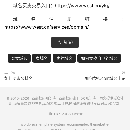
域名买卖交易入口：
https://www.west.cn/ykj/
域名注册链接：
https://www.west.cn/services/domain/
赞(
9
)

买卖域名
卖域名
卖掉域名
如何卖掉自己的域名
上一篇
下一篇
如何买永久域名
如何免费com域名申请
© 2010-2026
西部数码知识库
西部数码
旗下IDC知识库，为您提供域名注
册,域名交易,虚拟主机,云服务器,云计算,网站建设等领域专业的知识介绍！
川B1.B2-20080058号
wordpress template system recommended
themebetter