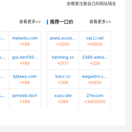
去哪里注册自己的网站域名
查看更多>>
推荐一口价
查看更多>>
quantwind.com
maisedu.com
jeweLscuisine.com
caLLi.net
≈199
≈3300
≈10900
Lucky-bao.top
goLden1999.com
tianming.cc
3389.website
≈199
≈2171
≈229
02472688888.com
bjdawy.com
kacc.cc
wagastro.com
≈199
≈306
≈5450
caiyun-cuLture.com
jamedia.tech
xuyu.site
27w.com
≈199
≈399
≈3450000