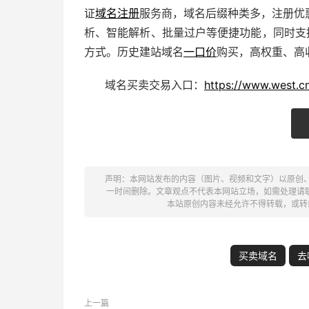
证
域名注册
服务商，域名后缀种类多，注册优
析、智能解析、批量过户等便捷功能，同时支
方式。历史
建站
域名
一口价
购买，高权重、高
域名买卖交易入口：
https://www.west.cn
声明：本网站发布的内容（图片、视频和文字）以原创
一时间删除。文章观点不代表本网站立场，如需处理请联系客服。电
本站原创内容未经允许不得转载，或转
买卖域名
去
上一篇