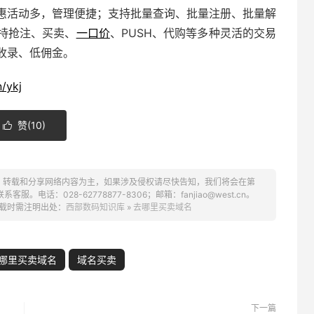
惠活动多，管理便捷；支持批量查询、批量注册、批量解
持抢注、买卖、
一口价
、PUSH、代购等多种灵活的交易
收录、低佣金。
/ykj
赞(
10
)

、转载和分享网络内容为主，如果涉及侵权请尽快告知，我们将会在第
话：028-62778877-8306；邮箱：fanjiao@west.cn。
载时需注明出处：
西部数码知识库
»
去哪里买卖域名
哪里买卖域名
域名买卖
下一篇