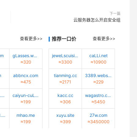
下一篇
云服务器怎么开启安全组
查看更多>>
推荐一口价
查看更多>>
om
gLasses.worLd
jeweLscuisine.com
caLLi.net
≈320
≈3300
≈10900
m
abbncx.com
tianming.cc
3389.website
≈475
≈2171
≈229
meibiaosz.com
caiyun-cuLture.com
kacc.cc
wagastro.com
≈199
≈306
≈5450
quantwind.com
mhao.me
xuyu.site
27w.com
≈199
≈399
≈3450000