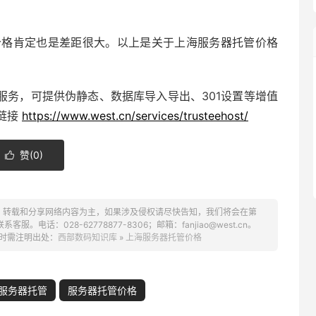
价格肯定也是差距很大。以上是关于上海服务器托管价格
服务，可提供伪静态、数据库导入导出、301设置等增值
链接
https://www.west.cn/services/trusteehost/
赞(
0
)

、转载和分享网络内容为主，如果涉及侵权请尽快告知，我们将会在第
话：028-62778877-8306；邮箱：fanjiao@west.cn。
时需注明出处：
西部数码知识库
»
上海服务器托管价格
服务器托管
服务器托管价格