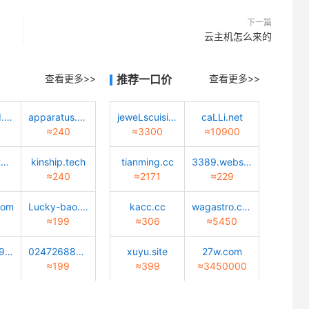
下一篇
云主机怎么来的
查看更多>>
推荐一口价
查看更多>>
quantwind.com
apparatus.tech
jeweLscuisine.com
caLLi.net
≈240
≈3300
≈10900
degenerate.tech
kinship.tech
tianming.cc
3389.website
≈240
≈2171
≈229
com
Lucky-bao.top
kacc.cc
wagastro.com
≈199
≈306
≈5450
goLden1999.com
02472688888.com
xuyu.site
27w.com
≈199
≈399
≈3450000