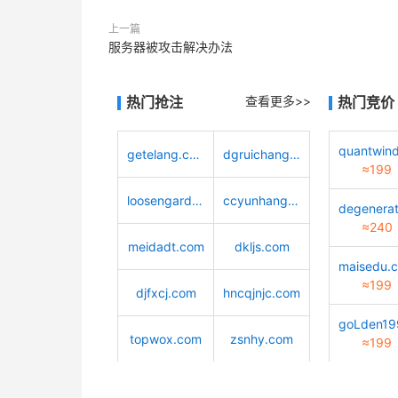
上一篇
服务器被攻击解决办法
热门抢注
查看更多>>
热门竞价
getelang.com
dgruichang.com
≈199
loosengarden.com
ccyunhang.com
≈240
meidadt.com
dkljs.com
maisedu.
≈199
djfxcj.com
hncqjnjc.com
topwox.com
zsnhy.com
≈199