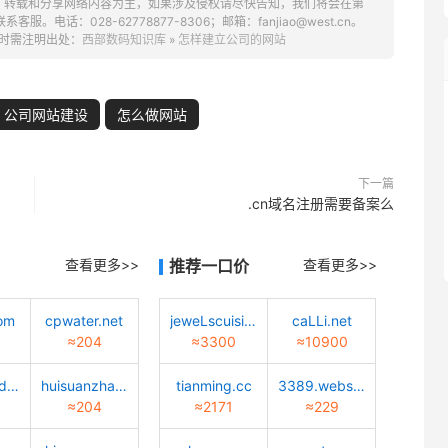
、转载和分享网络内容为主，如果涉及侵权请尽快告知，我们将会在第
话：028-62778877-8306；邮箱：fanjiao@west.cn。
时需注明出处：
西部数码知识库
»
怎样建立公司的网站
公司网站建设
怎么做网站
下一篇
.cn域名注册需要备案么
查看更多>>
推荐一口价
查看更多>>
om
cpwater.net
jeweLscuisine.com
caLLi.net
≈204
≈3300
≈10900
tiaotiaodadao.com
huisuanzhang.sd.cn
tianming.cc
3389.website
≈204
≈2171
≈229