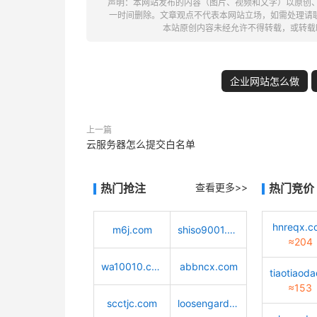
声明：本网站发布的内容（图片、视频和文字）以原创
一时间删除。文章观点不代表本网站立场，如需处理请联系客服。电
本站原创内容未经允许不得转载，或转载
企业网站怎么做
上一篇
云服务器怎么提交白名单
热门抢注
查看更多>>
热门竞价
hnreqx.c
m6j.com
shiso9001.com
≈204
wa10010.com
abbncx.com
≈153
scctjc.com
loosengarden.com