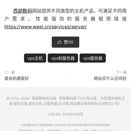
西部数码
网站提供不同类型的主机产品，可满足不同用
户需求，性能强劲的服务器租用链接
https://www.west.cn/services/server/
赞(
0
)

vps主机
vps和服务器
vps服务器
上一篇
下一篇
堡垒机哪家好
网站买什么空间好
© 2010-2026
西部数码知识库
西部数码
旗下IDC知识库，为您提供域名注
册,域名交易,虚拟主机,云服务器,云计算,网站建设等领域专业的知识介绍！
川B1.B2-20080058号
wordpress template system recommended
themebetter