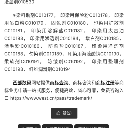
浸湿剂010530
※染料助剂C010177， 印染用保险粉C010178， 印染
用吊白粉C010179， 固色剂C010180， 印染用扩散剂
C010181， 印染用溶解盐C010182， 印染用太古油
C010183， 印染用渗透剂C010184， 增白剂C010185，
漂毛粉C010186， 防染盐C010187， 印染用净洗剂
C010188， 匀染剂C010189， 印染用海藻酸钠C010190，
柔软剂C010191， 防皱剂C010192， 印染用整理剂
C010193， 纤维润滑剂C010194
西部数码
网站提供
商标查询
、商标咨询和
商标注册
等商
标业务申请一站式服务，便捷高效，省心可靠，免费咨询入
口 https://www.west.cn/paas/trademark/
赞(
2
)
