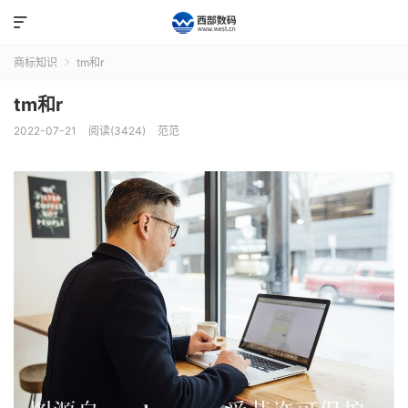

商标知识
tm和r

tm和r
2022-07-21
阅读(3424)
范范