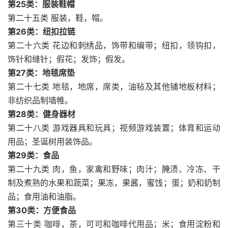
第25类：服装鞋帽
第二十五类 服装，鞋，帽。
第26类：纽扣拉链
第二十六类 花边和刺绣品，饰带和编带；纽扣，领钩扣，
饰针和缝针；假花；发饰；假发。
第27类：地毯席垫
第二十七类 地毯，地席，席类，油毡及其他铺地板材料；
非纺织品制墙帷。
第28类：健身器材
第二十八类 游戏器具和玩具；视频游戏装置；体育和运动
用品；圣诞树用装饰品。
第29类：食品
第二十九类 肉，鱼，家禽和野味；肉汁；腌渍、冷冻、干
制及煮熟的水果和蔬菜；果冻，果酱，蜜饯；蛋；奶和奶制
品；食用油和油脂。
第30类：方便食品
第三十类 咖啡，茶，可可和咖啡代用品；米；食用淀粉和