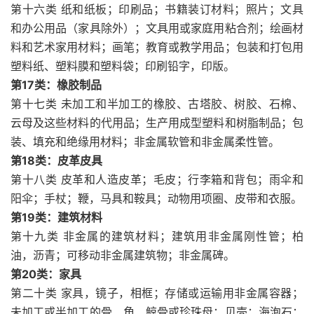
第十六类 纸和纸板；印刷品；书籍装订材料；照片；文具
和办公用品（家具除外）；文具用或家庭用粘合剂；绘画材
料和艺术家用材料；画笔；教育或教学用品；包装和打包用
塑料纸、塑料膜和塑料袋；印刷铅字，印版。
第17类：橡胶制品
第十七类 未加工和半加工的橡胶、古塔胶、树胶、石棉、
云母及这些材料的代用品；生产用成型塑料和树脂制品；包
装、填充和绝缘用材料；非金属软管和非金属柔性管。
第18类：皮革皮具
第十八类 皮革和人造皮革；毛皮；行李箱和背包；雨伞和
阳伞；手杖；鞭，马具和鞍具；动物用项圈、皮带和衣服。
第19类：建筑材料
第十九类 非金属的建筑材料；建筑用非金属刚性管；柏
油，沥青；可移动非金属建筑物；非金属碑。
第20类：家具
第二十类 家具，镜子，相框；存储或运输用非金属容器；
未加工或半加工的骨、角、鲸骨或珍珠母；贝壳；海泡石；