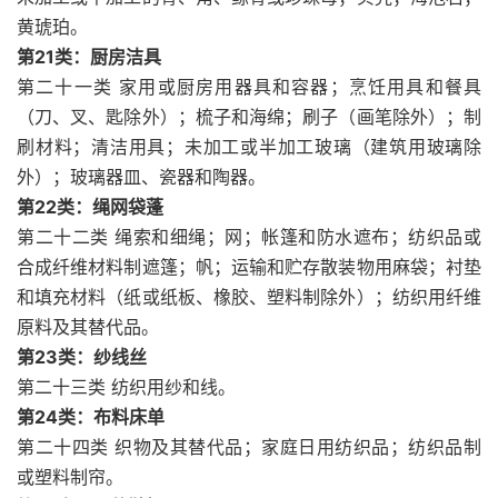
黄琥珀。
第21类：厨房洁具
第二十一类 家用或厨房用器具和容器；烹饪用具和餐具
（刀、叉、匙除外）；梳子和海绵；刷子（画笔除外）；制
刷材料；清洁用具；未加工或半加工玻璃（建筑用玻璃除
外）；玻璃器皿、瓷器和陶器。
第22类：绳网袋蓬
第二十二类 绳索和细绳；网；帐篷和防水遮布；纺织品或
合成纤维材料制遮篷；帆；运输和贮存散装物用麻袋；衬垫
和填充材料（纸或纸板、橡胶、塑料制除外）；纺织用纤维
原料及其替代品。
第23类：纱线丝
第二十三类 纺织用纱和线。
第24类：布料床单
第二十四类 织物及其替代品；家庭日用纺织品；纺织品制
或塑料制帘。