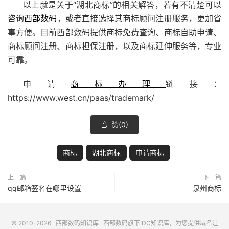
以上就是关于“湖北商标”的相关解答，若有不清楚可以
咨询
西部数码
，或者直接选择其商标顾问注册服务，更加省
事方便。目前西部数码提供商标免费查询、商标自助申请、
商标顾问注册、商标担保注册，以及商标延伸服务等，专业
可靠。
申请
商标办理
链接：
https://www.west.cn/paas/trademark/
赞(
0
)

商标
湖北商标
申请商标
上一篇
下一篇
qq邮箱签名在哪里设置
泉州商标
© 2010-2026
西部数码知识库
西部数码
旗下IDC知识库，为您提供域名注