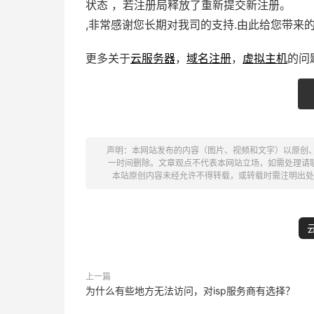
状态 ，若注册局释放了重新提交新注册。
,非常感谢您长期对我司的支持.由此给您带来的
更多关于
云服务器
，
域名注册
，
虚拟主机
的问
声明：本网站发布的内容（图片、视频和文字）以原创
一时间删除。文章观点不代表本网站立场，如需处理请联系客服。电
本站原创内容未经允许不得转载，或转载时需注明出处
上一篇
为什么有些地方无法访问，对isp服务商有选择？