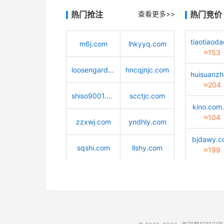
热门抢注
查看更多>>
热门竞价
m6j.com
lhkyyq.com
≈153
loosengarden.com
hncqjnjc.com
≈204
shiso9001.com
scctjc.com
kino.com
≈104
zzxwj.com
yndhly.com
bjdawy.
sqshi.com
llshy.com
≈199