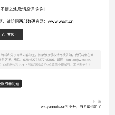
不便之处,敬请原谅!谢谢!
题，请访问
西部数码
官网：
www.west.cn
赞(
0
)

、转载和分享网络内容为主，如果涉及侵权请尽快告知，我们将会在第
话：028-62778877-8306；邮箱：fanjiao@west.cn。
：
西部数码知识库
»
现在感觉这个cn2也很不稳定啊，怎么回事？？
云服务器问题
下一篇
wx.yunnets.cn打不开，白名单也加了