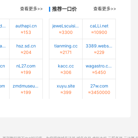
查看更多>>
推荐一口价
查看更多>>
tiaotiaodadao.com
authapi.cn
jeweLscuisine.com
caLLi.net
≈153
≈3300
≈10900
huisuanzhang.sd.cn
hsz.sd.cn
tianming.cc
3389.website
≈204
≈2171
≈229
.cn
nL27.com
kacc.cc
wagastro.com
≈199
≈306
≈5450
com
zmdmuseum.com
xuyu.site
27w.com
≈199
≈399
≈3450000