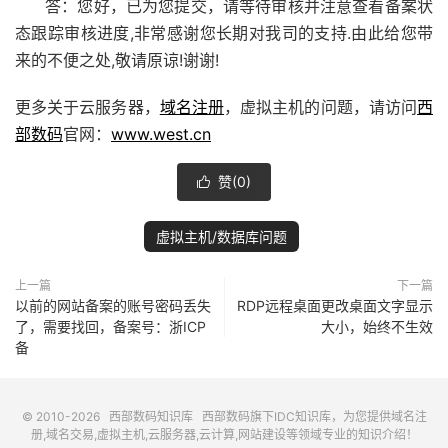
答：您好，已为您提交，请等待审核并注意查看备案状
态跟踪审核进度,非常感谢您长期对我司的支持.由此给您带
来的不便之处,敬请原谅!谢谢!
更多关于云服务器，
域名注册
，虚拟主机的问题，请访问
西
部数码
官网：
www.west.cn
赞(
0
)

虚拟主机/数据库问题
上一篇
下一篇
以前的网站备案的账号密码丢失
RDP远程桌面更改桌面文字显示
了，需要找回，备案号：浙ICP
大小，始终不生效
备
© 2010-2026
西部数码知识库
西部数码
旗下IDC知识库，为您提供域名注
册,域名交易,虚拟主机,云服务器,云计算,网站建设等领域专业的知识介绍！