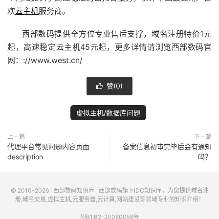
欢
云主机
服务商。
西部数码提供全方位专业售后支撑，域名注册特价1元
起，高速稳定云主机45元起，更多详情请浏览西部数码官
网：://www.west.cn/
赞(
0
)

虚拟主机/数据库问题
上一篇
下一篇
代理平台常见问题内容页面
备案信息初审完毕后会有通知
description
吗？
© 2010-2026
西部数码知识库
西部数码
旗下IDC知识库，为您提供域名注
册,域名交易,虚拟主机,云服务器,云计算,网站建设等领域专业的知识介绍！
川B1.B2-20080058号