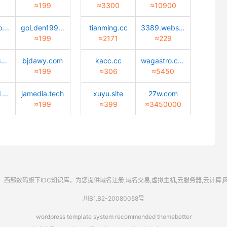
≈199
≈3300
≈10900
Lucky-bao.top
goLden1999.com
tianming.cc
3389.website
≈199
≈2171
≈229
02472688888.com
bjdawy.com
kacc.cc
wagastro.com
≈199
≈306
≈5450
caiyun-cuLture.com
jamedia.tech
xuyu.site
27w.com
≈199
≈399
≈3450000
西部数码
旗下IDC知识库，为您提供域名注册,域名交易,虚拟主机,云服务器,云计算
川B1.B2-20080058号
wordpress template system recommended
themebetter