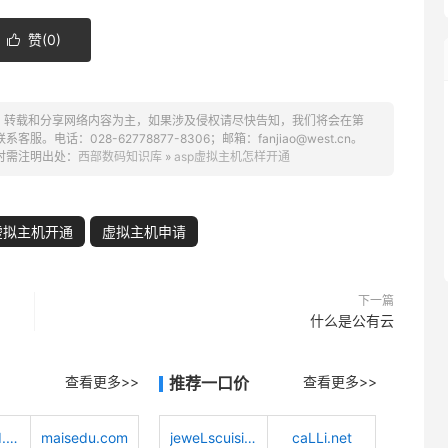
赞(
0
)

、转载和分享网络内容为主，如果涉及侵权请尽快告知，我们将会在第
话：028-62778877-8306；邮箱：fanjiao@west.cn。
时需注明出处：
西部数码知识库
»
asp虚拟主机怎样开通
虚拟主机开通
虚拟主机申请
下一篇
什么是公有云
查看更多>>
推荐一口价
查看更多>>
quantwind.com
maisedu.com
jeweLscuisine.com
caLLi.net