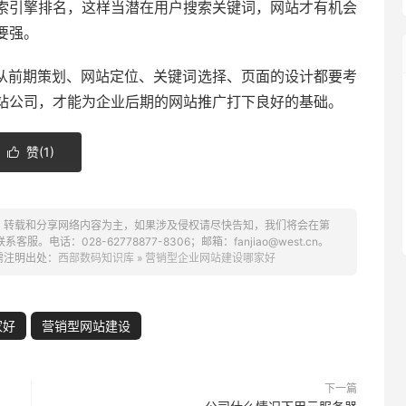
索引擎排名，这样当潜在用户搜索关键词，网站才有机会
要强。
从前期策划、网站定位、关键词选择、页面的设计都要考
站公司，才能为企业后期的网站推广打下良好的基础。
赞(
1
)

、转载和分享网络内容为主，如果涉及侵权请尽快告知，我们将会在第
话：028-62778877-8306；邮箱：fanjiao@west.cn。
需注明出处：
西部数码知识库
»
营销型企业网站建设哪家好
家好
营销型网站建设
下一篇