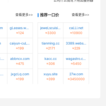
公司什么情况下用云服务器
查看更多>>
推荐一口价
查看更多>>
om
gLasses.worLd
jeweLscuisine.com
caLLi.net
≈124
≈3300
≈10900
m
caiyun-cuLture.com
tianming.cc
3389.website
≈199
≈2171
≈229
quantwind.com
abbncx.com
kacc.cc
wagastro.com
≈475
≈306
≈5450
meibiaosz.com
jxgcLq.com
xuyu.site
27w.com
≈199
≈399
≈3450000