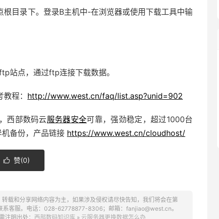
点根目录下。登录B主机中-在浏览器或使用下载工具中输
tp站点，通过ftp连接下载数据。
考教程：
http://www.west.cn/faq/list.asp?unid=902
，西部数码云
服务器安全
可靠，强劲稳定，超过1000台
异机备份，产品链接
https://www.west.cn/cloudhost/
赞(
0
)

、转载和分享网络内容为主，如果涉及侵权请尽快告知，我们将会在第
话：028-62778877-8306；邮箱：fanjiao@west.cn。
需注明出处：
西部数码知识库
»
云服务器更换数据怎么办