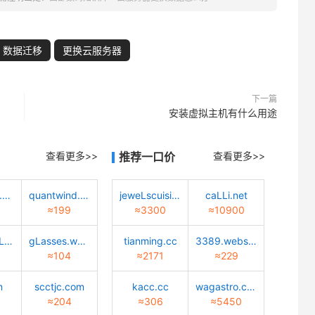
数据迁移
更换云服务器
下一篇
安装虚拟主机有什么用途
查看更多>>
推荐一口价
查看更多>>
meibiaosz.com
quantwind.com
jeweLscuisine.com
caLLi.net
≈199
≈3300
≈10900
caiyun-cuLture.com
gLasses.worLd
tianming.cc
3389.website
≈104
≈2171
≈229
m
scctjc.com
kacc.cc
wagastro.com
≈204
≈306
≈5450