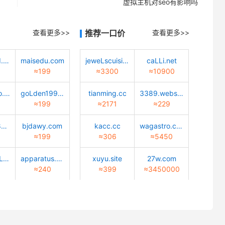
虚拟主机对seo有影响吗
查看更多>>
推荐一口价
查看更多>>
quantwind.com
maisedu.com
jeweLscuisine.com
caLLi.net
≈199
≈3300
≈10900
Lucky-bao.top
goLden1999.com
tianming.cc
3389.website
≈199
≈2171
≈229
02472688888.com
bjdawy.com
kacc.cc
wagastro.com
≈199
≈306
≈5450
caiyun-cuLture.com
apparatus.tech
xuyu.site
27w.com
≈240
≈399
≈3450000