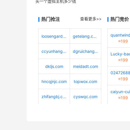
买一个虚拟主机多少钱
热门抢注
查看更多>>
热门竞价
loosengarden.com
getelang.com
≈199
ccyunhang.com
dgruichang.com
≈199
dkljs.com
meidadt.com
≈199
hncqjnjc.com
topwox.com
zhifangbj.com
cyswqc.com
≈199