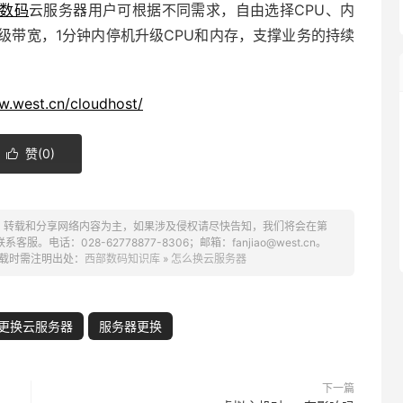
数码
云服务器用户可根据不同需求，自由选择CPU、内
级带宽，1分钟内停机升级CPU和内存，支撑业务的持续
w.west.cn/cloudhost/
赞(
0
)

、转载和分享网络内容为主，如果涉及侵权请尽快告知，我们将会在第
话：028-62778877-8306；邮箱：fanjiao@west.cn。
载时需注明出处：
西部数码知识库
»
怎么换云服务器
更换云服务器
服务器更换
下一篇