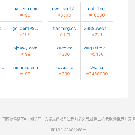
quantwind.com
maisedu.com
jeweLscuisine.com
caLLi.net
≈199
≈3300
≈10900
Lucky-bao.top
goLden1999.com
tianming.cc
3389.website
≈199
≈2171
≈229
02472688888.com
bjdawy.com
kacc.cc
wagastro.com
≈199
≈306
≈5450
caiyun-cuLture.com
jamedia.tech
xuyu.site
27w.com
≈199
≈399
≈3450000
西部数码
旗下IDC知识库，为您提供域名注册,域名交易,虚拟主机,云服务器,云计算
川B1.B2-20080058号