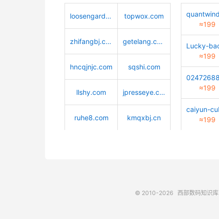
loosengarden.com
topwox.com
≈199
zhifangbj.com
getelang.com
≈199
hncqjnjc.com
sqshi.com
≈199
llshy.com
jpresseye.com
ruhe8.com
kmqxbj.cn
≈199
© 2010-2026
西部数码知识库