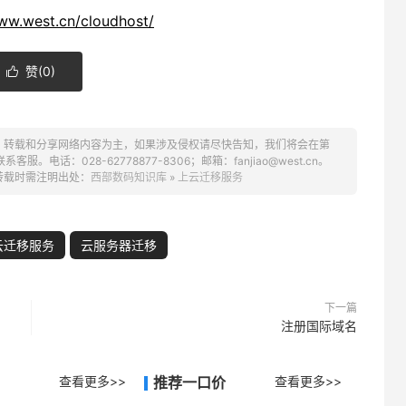
www.west.cn/cloudhost/
赞(
0
)

、转载和分享网络内容为主，如果涉及侵权请尽快告知，我们将会在第
话：028-62778877-8306；邮箱：fanjiao@west.cn。
转载时需注明出处：
西部数码知识库
»
上云迁移服务
云迁移服务
云服务器迁移
下一篇
注册国际域名
查看更多>>
推荐一口价
查看更多>>