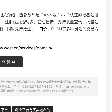
相关介绍，
西部数码
是ICANN及CNNIC认证的域名注册
多，注册优惠活动多，管理便捷；支持批量查询、批量注
能，同时支持抢注、
一口价
、PUSH等多种灵活的交易方
w.west.cn/services/domain/
赞(
4
)

、转载和分享网络内容为主，如果涉及侵权请尽快告知，我们将会在第
话：028-62778877-8306；邮箱：fanjiao@west.cn。
时需注明出处：
西部数码知识库
»
哪个平台有买卖域名的
名平台
哪个平台有买卖域名的