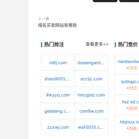
上一篇
域名买卖网站有哪些
热门抢注
查看更多>>
热门竞价
m6j.com
loosengarden.com
≈153
shiso9001.com
scctjc.com
authapi.
≈153
lhkyyq.com
hncqjnjc.com
hsz.sd.
≈204
getelang.com
csm9w.com
hbjmzx.t
zzxwj.com
wa10010.com
≈148