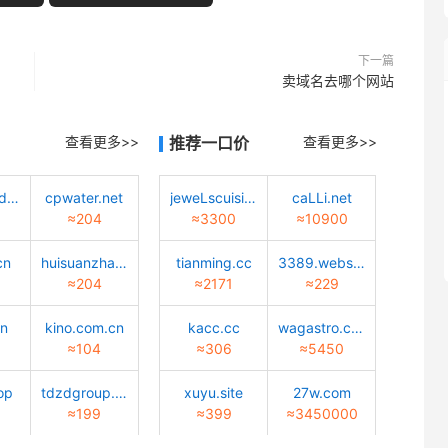
下一篇
卖域名去哪个网站
查看更多>>
推荐一口价
查看更多>>
tiaotiaodadao.com
cpwater.net
jeweLscuisine.com
caLLi.net
≈204
≈3300
≈10900
cn
huisuanzhang.sd.cn
tianming.cc
3389.website
≈204
≈2171
≈229
cn
kino.com.cn
kacc.cc
wagastro.com
≈104
≈306
≈5450
op
tdzdgroup.com
xuyu.site
27w.com
≈199
≈399
≈3450000