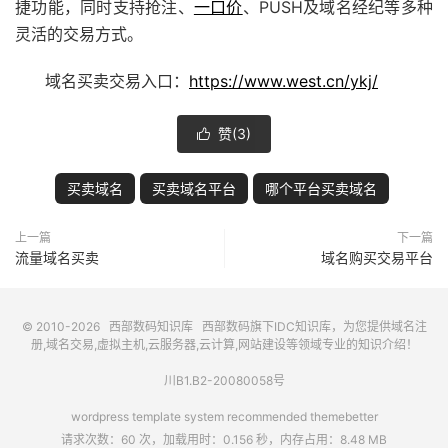
捷功能，同时支持抢注、
一口价
、PUSH及域名经纪等多种
灵活的交易方式。
域名买卖交易入口：
https://www.west.cn/ykj/
赞(
3
)

买卖域名
买卖域名平台
哪个平台买卖域名
上一篇
下一篇
流量域名买卖
域名购买交易平台
© 2010-2026
西部数码知识库
西部数码
旗下IDC知识库，为您提供域名注
册,域名交易,虚拟主机,云服务器,云计算,网站建设等领域专业的知识介绍！
川B1.B2-20080058号
wordpress template system recommended
themebetter
请求次数：60 次，加载用时：0.156 秒，内存占用：8.48 MB