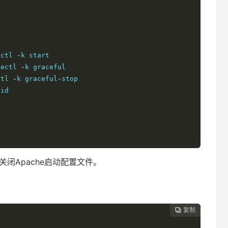
ectl 
-
hectl 
-
ctl 
-
k graceful
-
关闭Apache启动配置文件。
复制
