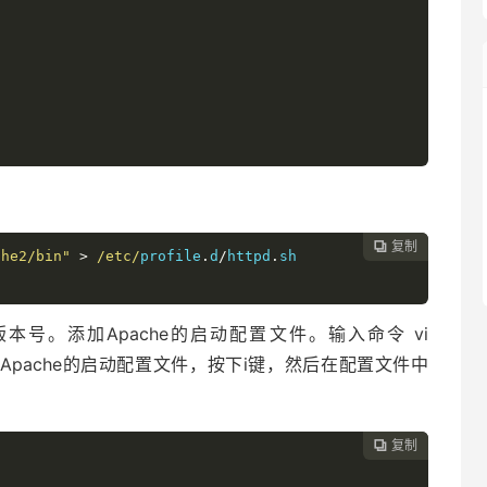
复制

che2/bin"
>
/etc/
profile
.
d
/
httpd
.
sh

he的版本号。添加Apache的启动配置文件。输入命令 vi
service 打开Apache的启动配置文件，按下i键，然后在配置文件中
复制
