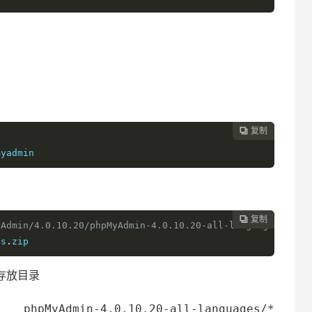
复制

myadmin
复制

yAdmin/4.0.10.20/phpMyAdmin-4.0.10.20-all-languages.zip
es
.
zip
据存放目录
0.10.20-all-languages/*