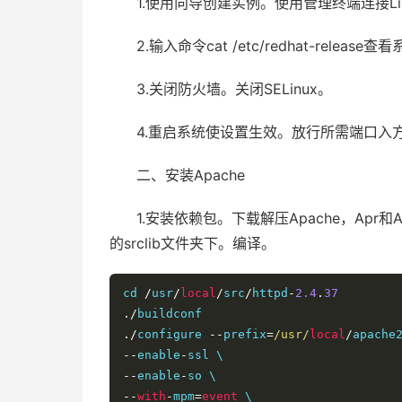
1.使用向导创建实例。使用管理终端连接Li
2.输入命令cat /etc/redhat-release
3.关闭防火墙。关闭SELinux。
4.重启系统使设置生效。放行所需端口入
二、安装Apache
1.安装依赖包。下载解压Apache，Apr和Apr
的srclib文件夹下。编译。
cd 
/
usr
/
local
/
src
/
httpd
-
2.4
.
37
./
./
configure 
--
prefix
=
/usr/
local
/
--
enable
-
--
enable
-
--
with
-
mpm
=
event