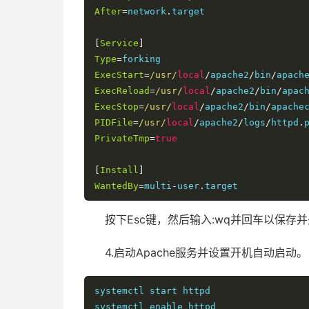
After
=
network
.
target

[
Service
]
Type
=
ExecStart
=
/usr/
local
/
apache2
/
bin
/
apach
ExecReload
=
/usr/
local
/
apache2
/
bin
/
apac
ExecStop
=
/usr/
local
/
apache2
/
bin
/
apache
PIDFile
=
/usr/
local
/
apache2
/
logs
/
httpd
.
PrivateTmp
=
true
[
Install
]
WantedBy
=
multi
-
user
.
target
按下Esc键，然后输入:wq并回车以保存并
4.启动Apache服务并设置开机自动启动。
systemctl start httpd

systemctl enable httpd