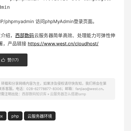
dmin
P/phpmyadmin 访问phpMyAdmin登录页面。
致介绍，
西部数码
云服务器简单高效、处理能力可弹性伸
署，产品链接
https://www.west.cn/cloudhost/
赞(
17
)

、转载和分享网络内容为主，如果涉及侵权请尽快告知，我们将会在第
话：028-62778877-8306；邮箱：fanjiao@west.cn。
时需注明出处：
西部数码知识库
»
云服务器怎么搭建lamp
ux
php
云服务器环境