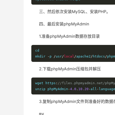
三、然后依次安装MySQL、安装PHP。
四、最后安装phpMyAdmin
1.准备phpMyAdmin数据存放目录
cd

mkdir 
-
p 
/
usr
/
local
/
apache2
/
htdocs
/
php
2.下载phpMyAdmin压缩包并解压
wget https
:
//files.phpmyadmin.net/phpM
unzip phpMyAdmin
-
4.0
.
10.20
-
all
-
languag
3.复制phpMyAdmin文件到准备好的数
mv phpMyAdmin-4.