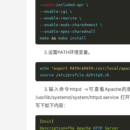
--
with
-
included
-
--
enable
-
--
enable
-
--
enable
-
mods
-
shared
=
--
enable
-
mpms
-
shared
=
all

make 
&&
 make install
2.设置PATH环境变量。
echo 
"export PATH=$PATH:/usr/local/apa
source 
/
etc
/
profile
.
d
/
httpd
.
sh
3.输入命令httpd -v可查看Apac
/usr/lib/systemd/system/httpd.
写下如下内容：
[
Unit
]
Description
=
The
Apache
 HTTP 
Server