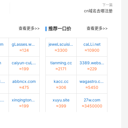
下一篇
cn域名去哪注册
查看更多>>
推荐一口价
查看更多>>
om
gLasses.worLd
jeweLscuisine.com
caLLi.net
≈124
≈3300
≈10900
m
caiyun-cuLture.com
tianming.cc
3389.website
≈199
≈2171
≈229
quantwind.com
abbncx.com
kacc.cc
wagastro.com
≈475
≈306
≈5450
meibiaosz.com
xinqingtongan.com
xuyu.site
27w.com
≈199
≈399
≈3450000