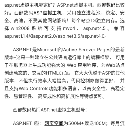
asp.net
虚拟主机
哪家好？ASP.net虚拟主机，
西部数码
比较
好。西部数码
ASP虚拟主机
，采用独立进程池，稳定、安
全、高速，不受其他网站影响！每个站点1G独立内存。选
择win2008系统可支持mvc4、asp.net4.5。兼容
asp.net1.1.4和asp.net2.0/asp.net3.5/asp.net4.0。
ASP.NET是Microsoft的Active Serever Pages的最新
版本–这是一种建立在公共语言运行库上的编程框架， 可用
于在服务器上生成功能强大的 Web 应用程序，为Web站点
创建动态的、交互的HTML页面。 它大大优越于ASP的其他
版本，不但执行效率大幅提高，代码控制亦做得更好， 并
且支持Web Controls功能和多语言，以高安全性、高稳定
性、易管理性、 高集成性和高扩展性等特点著称。
西部数码热门ASP.net虚拟主机型号：
ASP.NET I型：
网页空间
为500M+赠送100M；每月流