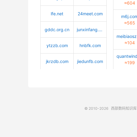
≈604
lfe.net
24meet.com
m6j.co
≈565
gddc.org.cn
junxinfang.com
≈104
ytzzb.com
hnbfk.com
jkrzdb.com
jiedunfb.com
≈199
© 2010-2026
西部数码知识库