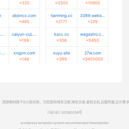
≈320
≈3300
≈10900
m
abbncx.com
tianming.cc
3389.website
≈495
≈2171
≈229
meibiaosz.com
caiyun-cuLture.com
kacc.cc
wagastro.com
≈199
≈306
≈5450
quantwind.com
xrqpm.com
xuyu.site
27w.com
≈148
≈399
≈3450000
西部数码
旗下IDC知识库，为您提供域名注册,域名交易,虚拟主机,云服务器,云计算
川B1.B2-20080058号
wordpress template system recommended
themebetter