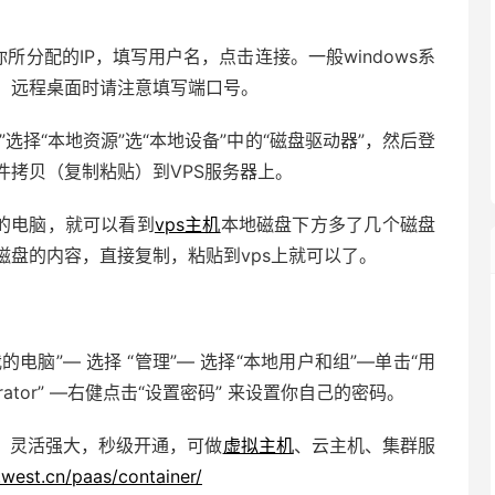
所分配的IP，填写用户名，点击连接。一般windows系
，远程桌面时请注意填写端口号。
选择“本地资源”选“本地设备”中的“磁盘驱动器”，然后登
件拷贝（复制粘贴）到VPS服务器上。
的电脑，就可以看到
vps主机
本地磁盘下方多了几个磁盘
盘的内容，直接复制，粘贴到vps上就可以了。
脑”— 选择 “管理”— 选择“本地用户和组”—单击“用
trator” —右健点击“设置密码” 来设置你自己的密码。
，灵活强大，秒级开通，可做
虚拟主机
、云主机、集群服
west.cn/paas/container/