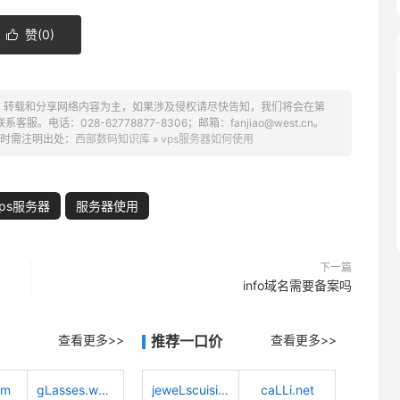
赞(
0
)

、转载和分享网络内容为主，如果涉及侵权请尽快告知，我们将会在第
话：028-62778877-8306；邮箱：fanjiao@west.cn。
时需注明出处：
西部数码知识库
»
vps服务器如何使用
vps服务器
服务器使用
下一篇
info域名需要备案吗
查看更多>>
推荐一口价
查看更多>>
om
gLasses.worLd
jeweLscuisine.com
caLLi.net