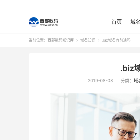
首页
域
当前位置：
西部数码知识库
域名知识
.biz域名有前途吗


.bi
2019-08-08
分类：
域