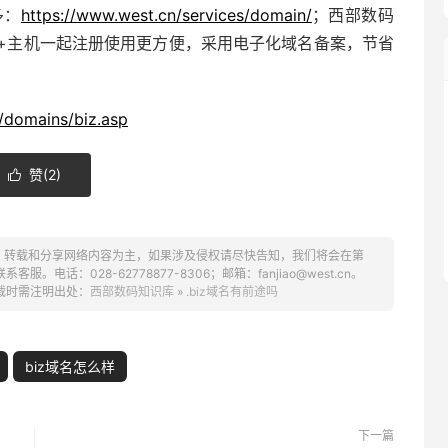
多：
https://www.west.cn/services/domain/
；西部数码
+主机一起注册使用更方便，采用电子化域名备案，节省
/domains/biz.asp
赞(
2
)

、转载和分享网络内容为主，如果涉及侵权请尽快告知，我们将会在第
话：028-62778877-8306；邮箱：fanjiao@west.cn。
载时需注明出处：
西部数码知识库
»
.biz域名有前途吗
biz域名怎么样
下一篇