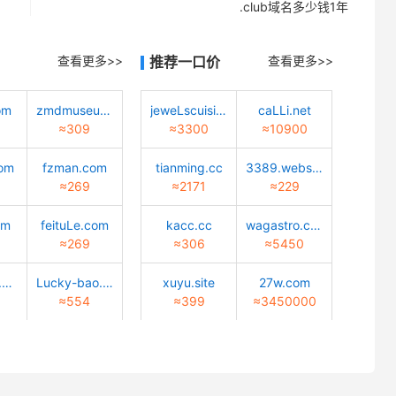
.club域名多少钱1年
查看更多>>
推荐一口价
查看更多>>
om
zmdmuseum.com
jeweLscuisine.com
caLLi.net
≈309
≈3300
≈10900
com
fzman.com
tianming.cc
3389.website
≈269
≈2171
≈229
om
feituLe.com
kacc.cc
wagastro.com
≈269
≈306
≈5450
winesman.net
Lucky-bao.top
xuyu.site
27w.com
≈554
≈399
≈3450000