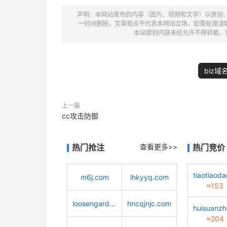
声明：本网站发布的内容（图片、视频和文字）以原创
一时间删除。文章观点不代表本网站立场，如需处理请联系客服。电
本站原创内容未经允许不得转载，
biz域
上一篇
cc攻击防御
热门抢注
查看更多>>
热门竞价
m6j.com
lhkyyq.com
≈153
loosengarden.com
hncqjnjc.com
≈204