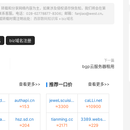
、转载和分享网络内容为主，如果涉及侵权请尽快告知，我们将会在第
话：028-62778877-8306；邮箱：fanjiao@west.cn。
或转载时需注明出处：
西部数码知识库
»
biz域名
名
biz域名注册
下一篇
bgp云服务器租用
查看更多>>
推荐一口价
查看更多>>
tiaotiaodadao.com
authapi.cn
jeweLscuisine.com
caLLi.net
≈153
≈3300
≈10900
huisuanzhang.sd.cn
hsz.sd.cn
tianming.cc
3389.website
≈204
≈2171
≈229