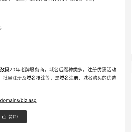
务；
数码
20年老牌服务商，域名后缀种类多，注册优惠活动
、批量注册及
域名抢注
等，是
域名注册
、域名购买的优选
/domains/biz.asp
赞(
2
)
