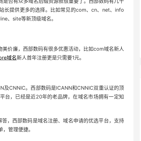
商是否有众多域名后缀资源就很重要了。西部数码有几十
提供更多的选择。比如常见的com、cn、net、info
line、site等新顶级域名。
物美价廉，西部数码有很多优惠活动，比如com域名新人
tore域名
新人首年注册更是只需要1元。
及CNNIC。西部数码是ICANN和CNNIC双重认证的顶
平台，已经是近20年的老品牌，在域名市场拥有一定知
解答，西部数码
是
域名注册
、
域名申请
的优选平台，支持
单，管理便捷。