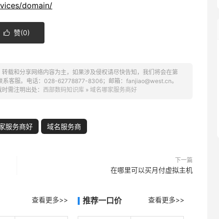
rvices/domain/
赞(
0
)

、转载和分享网络内容为主，如果涉及侵权请尽快告知，我们将会在第
话：028-62778877-8306；邮箱：fanjiao@west.cn。
载时需注明出处：
西部数码知识库
»
域名哪家服务商好
家服务商好
域名服务商
下一篇
在哪里可以买月付虚拟主机
查看更多>>
推荐一口价
查看更多>>