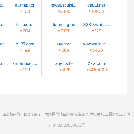
tiaotiaodadao.com
authapi.cn
jeweLscuisine.com
caLLi.net
≈153
≈3300
≈10900
huisuanzhang.sd.cn
hsz.sd.cn
tianming.cc
3389.website
≈204
≈2171
≈229
.cn
nL27.com
kacc.cc
wagastro.com
≈199
≈306
≈5450
com
zmdmuseum.com
xuyu.site
27w.com
≈199
≈399
≈3450000
西部数码
旗下IDC知识库，为您提供域名注册,域名交易,虚拟主机,云服务器,云计算
川B1.B2-20080058号