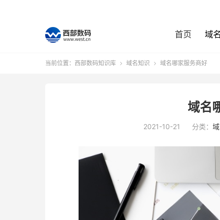
首页
域
当前位置：
西部数码知识库
域名知识
域名哪家服务商好


域名
2021-10-21
分类：
域