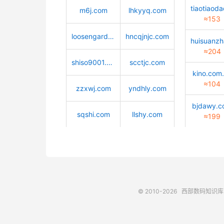
m6j.com
lhkyyq.com
≈153
loosengarden.com
hncqjnjc.com
≈204
shiso9001.com
scctjc.com
kino.com
≈104
zzxwj.com
yndhly.com
bjdawy.
sqshi.com
llshy.com
≈199
© 2010-2026
西部数码知识库